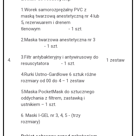
1.Worek samorozprężalny PVC z
maską twarzową anestetyczną nr 4 lub
5, rezerwuarem i drenem
tlenowym - 1 szt.
2.Maska twarzowa anestetyczna nr 3
- 1 szt.
3.Filtr antybakteryjny i antywirusowy do
4.
1 zestaw
resuscytatora - 1 szt.
4.Rurki Ustno-Gardłowe 6 sztuk różne
rozmiary od 00 do 4 – 1 zestaw
5.Maska PocketMask do sztucznego
oddychania z filtrem, zastawką i
ustnikiem – 1 szt.
6. Maski I-GEL nr 3, 4, 5 - (trzy
rozmiary)