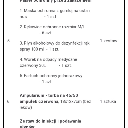
Pakiet ochronny przed zakażeniem
1. Maska ochronna z gumką na usta i
nos - 1 szt.
2. Rękawice ochronne rozmiar M/L
- 6 szt.
5.
1 zestaw
3. Płyn alkoholowy do dezynfekcji rąk
spray 100 ml - 1 szt.
4. Worek na odpady medyczne
czerwony 30L - 1 szt.
5. Fartuch ochronny jednorazowy
- 1 szt.
Ampularium - torba na 45/50
6.
ampułek czerwona
, 18x12x7cm (bez
1 sztuka
leków)
Zestaw do iniekcji i podawania
płynów: