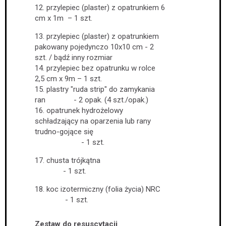
12. przylepiec (plaster) z opatrunkiem 6
cm x 1m – 1 szt.
13. przylepiec (plaster) z opatrunkiem
pakowany pojedynczo 10x10 cm - 2
szt. / bądź inny rozmiar
14. przylepiec bez opatrunku w rolce
2,5 cm x 9m – 1 szt.
15. plastry "ruda strip" do zamykania
ran - 2 opak. (4 szt./opak.)
16. opatrunek hydrożelowy
schładzający na oparzenia lub rany
trudno-gojące się
- 1 szt.
17. chusta trójkątna
- 1 szt.
18. koc izotermiczny (folia życia) NRC
- 1 szt.
Zestaw do resuscytacji