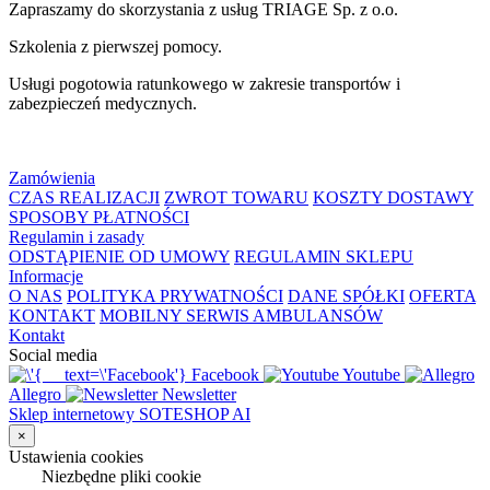
Zapraszamy do skorzystania z usług TRIAGE Sp. z o.o.
Szkolenia z pierwszej pomocy.
Usługi pogotowia ratunkowego w zakresie transportów i
zabezpieczeń medycznych.
Zamówienia
CZAS REALIZACJI
ZWROT TOWARU
KOSZTY DOSTAWY
SPOSOBY PŁATNOŚCI
Regulamin i zasady
ODSTĄPIENIE OD UMOWY
REGULAMIN SKLEPU
Informacje
O NAS
POLITYKA PRYWATNOŚCI
DANE SPÓŁKI
OFERTA
KONTAKT
MOBILNY SERWIS AMBULANSÓW
Kontakt
Social media
Facebook
Youtube
Allegro
Newsletter
Sklep internetowy SOTESHOP AI
×
Ustawienia cookies
Niezbędne pliki cookie