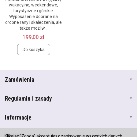
wakacyjne, weekendowe,
turystyczne i górskie.
Wyposażenie dobrane na
drobne rany i skaleczenia, ale
także możliw...
199,00 zł
Do koszyka
Zamówienia
Regulamin i zasady
Informacje
Kontakt
Klikając “Zgoda” akceptujesz zapisywanie wszystkich danych