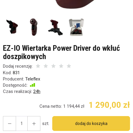
EZ-IO Wiertarka Power Driver do wkłuć
doszpikowych
Dodaj recenzję:
Kod:
831
Producent:
Teleflex
Dostępność:
Jest
Czas realizacji:
24h
1 290,00 zł
Cena netto:
1 194,44 zł
szt.
dodaj do koszyka